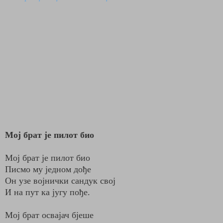
Мој брат је пилот био
Мој брат је пилот био
Писмо му једном дође
Он узе војнички сандук свој
И на пут ка југу пође.
Мој брат освајач бјеше