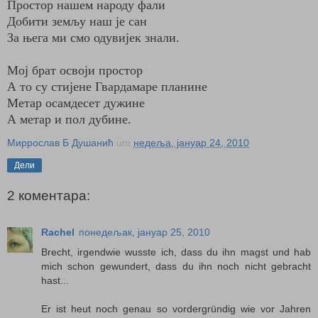
Простор нашем народу фали
Добити земљу наш је сан
За њега ми смо одувијек знали.
Мој брат освоји простор
А то су стијене Гвардамаре планине
Метар осамдесет дужине
А метар и пол дубине.
Миррослав Б Душанић
um
недеља, јануар 24, 2010
Дели
2 коментара:
Rachel
понедељак, јануар 25, 2010
Brecht, irgendwie wusste ich, dass du ihn magst und hab
mich schon gewundert, dass du ihn noch nicht gebracht
hast...
Er ist heut noch genau so vordergründig wie vor Jahren